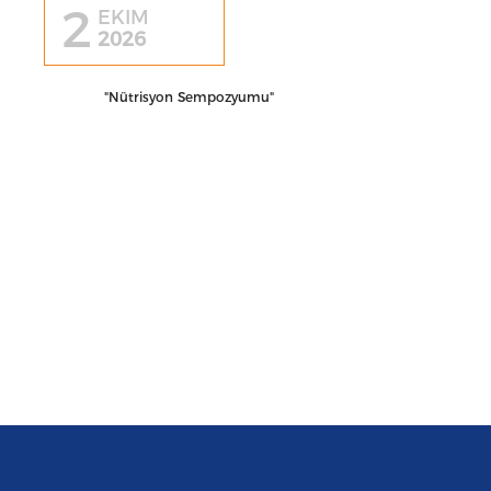
2
EKIM
2026
"Nütrisyon Sempozyumu"