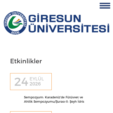
Etkinlikler
24
EYLÜL
2026
Sempozyum: Karadeniz'de Fütüvvet ve
Ahilik Sempozyumu/Şurası-II: Şeyh İdris