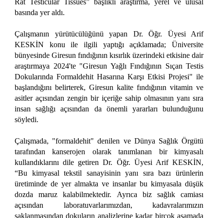
Rat Testicular Tissues” başlıklı araştırma, yerel ve ulusal
basında yer aldı.
Çalışmanın yürütücülüğünü yapan Dr. Öğr. Üyesi Arif
KESKİN konu ile ilgili yaptığı açıklamada; Üniversite
bünyesinde Giresun fındığının kısırlık üzerindeki etkisine dair
araştırmaya 2024'te "Giresun Yağlı Fındığının Sıçan Testis
Dokularında Formaldehit Hasarına Karşı Etkisi Projesi" ile
başlandığını belirterek, Giresun kalite fındığının vitamin ve
asitler açısından zengin bir içeriğe sahip olmasının yanı sıra
insan sağlığı açısından da önemli yararları bulunduğunu
söyledi.
Çalışmada, "formaldehit" denilen ve Dünya Sağlık Örgütü
tarafından kanserojen olarak tanımlanan bir kimyasalı
kullandıklarını dile getiren Dr. Öğr. Üyesi Arif KESKİN,
“Bu kimyasal tekstil sanayisinin yanı sıra bazı ürünlerin
üretiminde de yer almakta ve insanlar bu kimyasala düşük
dozda maruz kalabilmektedir. Ayrıca biz sağlık camiası
açısından laboratuvarlarımızdan, kadavralarımızın
saklanmasından dokuların analizlerine kadar birçok aşamada