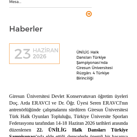
Mesa...
Haberler
23
HAZİRAN
ÜNİLİG Halk
2026
Dansları Türkiye
Şampiyonası'nda
Giresun Üniversitesi
Rüzgârı: 4 Türkiye
Birinciliği
Giresun Üniversitesi Devlet Konservatuvarı öğretim üyeleri
Doç. Arda ERAVCI ve Dr. Öğr. Üyesi Seren ERAVCI'nın
antrenörlüğünde çalışmalarını sürdüren Giresun Üniversitesi
Türk Halk Oyunları Topluluğu, Türkiye Üniversite Sporları
Federasyonu tarafından 14-18 Haziran 2026 tarihleri arasında
düzenlenen
22. ÜNİLİG Halk Dansları Türkiye
Şampiyonası
’nda elde ettiği derecelerle önemli bir başarıya