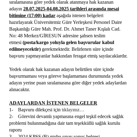
sıralamasına göre yedek olarak atanmaya hak kazanan
adayın
28.07.2025-04.08.2025 tarihleri arasında mesai
bitimine (17:00) kadar
aşağıda istenen belgeleri
hazırlayarak Üniversitemiz Güre Yerleşkesi Personel Daire
Başkanlığı Güre Mah. Prof. Dr. Ahmet Taner Kışlalı Cad.
No: 48 Merkez/GİRESUN adresine şahsen teslim
etmesi
(posta/kargo yoluyla gelen başvurular kabul
edilmeyecektir)
gerekmektedir. Belirlenen süre içinde
başvuru yapmayanlar hakkından feragat etmiş sayılacaklardır.
Yedek olarak hak kazanan adayın belirtilen süre içinde
başvurmaması veya göreve başlamaması durumunda yedek
adayın yerine puan sıralamasına göre diğer yedek adaylardan
alınacaktır.
ADAYLARDAN İSTENEN BELGELER
1- Başvuru dilekçesi için
tıklayınız…
2- Görevini devamlı yapmasına engel teşkil edecek sağlık
problemi bulunmadığına dair tam teşekküllü sağlık kurulu
raporu
3- 2024 KPSS (B) grubu sınav sonuç belgesi