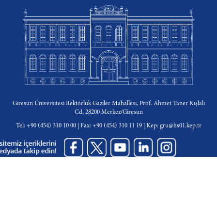
Giresun Üniversitesi Rektörlük Gaziler Mahallesi, Prof. Ahmet Taner Kışlalı
Cd, 28200 Merkez/Giresun
Tel: +90 (454) 310 10 00 | Fax: +90 (454) 310 11 19 | Kep: gru@hs01.kep.tr