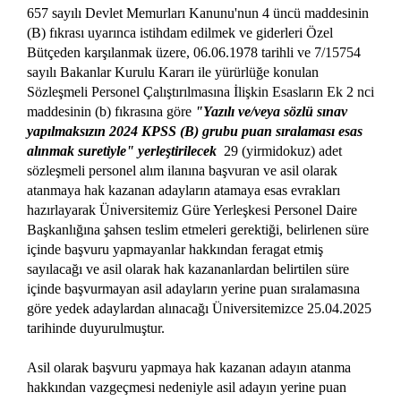
657 sayılı Devlet Memurları Kanunu'nun 4 üncü maddesinin
(B) fıkrası uyarınca istihdam edilmek ve giderleri Özel
Bütçeden karşılanmak üzere, 06.06.1978 tarihli ve 7/15754
sayılı Bakanlar Kurulu Kararı ile yürürlüğe konulan
Sözleşmeli Personel Çalıştırılmasına İlişkin Esasların Ek 2 nci
maddesinin (b) fıkrasına göre
"Yazılı ve/veya sözlü sınav
yapılmaksızın 2024 KPSS (B) grubu puan sıralaması esas
alınmak suretiyle" yerleştirilecek
29 (yirmidokuz) adet
sözleşmeli personel alım ilanına başvuran ve asil olarak
atanmaya hak kazanan adayların atamaya esas evrakları
hazırlayarak Üniversitemiz Güre Yerleşkesi Personel Daire
Başkanlığına şahsen teslim etmeleri gerektiği, belirlenen süre
içinde başvuru yapmayanlar hakkından feragat etmiş
sayılacağı ve asil olarak hak kazananlardan belirtilen süre
içinde başvurmayan asil adayların yerine puan sıralamasına
göre yedek adaylardan alınacağı Üniversitemizce 25.04.2025
tarihinde duyurulmuştur.
Asil olarak başvuru yapmaya hak kazanan adayın atanma
hakkından vazgeçmesi nedeniyle asil adayın yerine puan