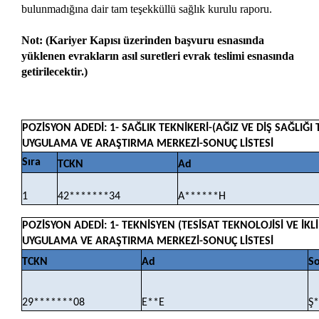
bulunmadığına dair tam teşekküllü sağlık kurulu raporu.
Not: (Kariyer Kapısı üzerinden başvuru esnasında
yüklenen evrakların asıl suretleri evrak teslimi esnasında
getirilecektir.)
POZİSYON ADEDİ: 1- SAĞLIK TEKNİKERİ-(AĞIZ VE DİŞ SAĞLIĞ
UYGULAMA VE ARAŞTIRMA MERKEZİ-SONUÇ LİSTESİ
Sıra
TCKN
Ad
1
42*******34
A******H
POZİSYON ADEDİ: 1- TEKNİSYEN (TESİSAT TEKNOLOJİSİ VE İ
UYGULAMA VE ARAŞTIRMA MERKEZİ-SONUÇ LİSTESİ
TCKN
Ad
S
29*******08
E**E
Ş*